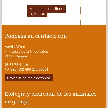
Vea nuestros últimos
proyectos
Póngase en contacto con
Aurélia Warin
4 impasse de la fin de chêne
21410 Gergueil
06.86.75.61.19
N.º Siret 802 698 258 00034
Enviar un correo electrónico
Etología y bienestar de los animales
de granja