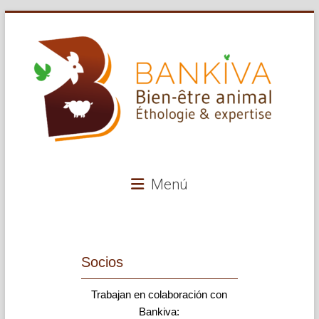
Ir
al
contenido
Bankiva
Menú
Asesoramiento
y
experiencia
en
Socios
bienestar
animal
Trabajan en colaboración con
y
Bankiva:
medio