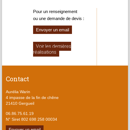
environnement
Pour un renseignement
ou une demande de devis :
Envoyer un email
Voir les dernières
réalisations
Contact
Aurélia Warin
4 impasse de la fin de chêne
21410 Gergueil
06.86.75.61.19
N° Siret 802 698 258 00034
Envoyer un email