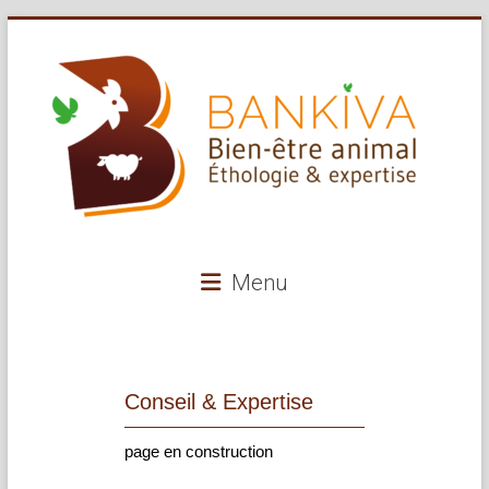
Skip
to
content
Bankiva
Menu
Conseil
et
expertise
en
Conseil & Expertise
bien-
être
page en construction
animal
et